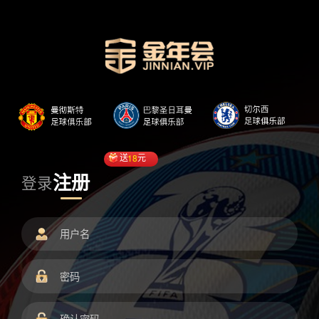
送
18
元
注册
登录