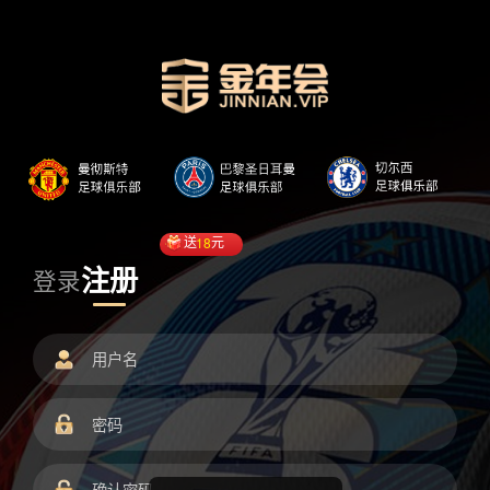
送
18
元
注册
登录